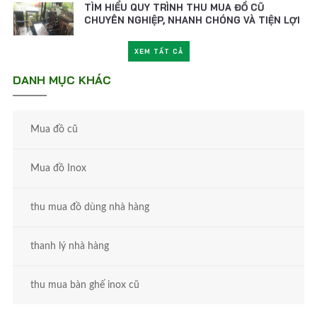
CHUYÊN NGHIỆP, NHANH CHÓNG VÀ TIỆN LỢI
THANH LÝ XE NƯỚC MÍA, MÁY ÉP NƯỚC MÍA
XEM TẤT CẢ
CŨ - LỰA CHỌN KHỞI NGHIỆP TIẾT KIỆM
DANH MỤC KHÁC
MẸO BÁN ĐỒ CŨ ĐƯỢC GIÁ CAO MÀ KHÔNG
MẤT THỜI GIAN
Mua đồ cũ
ĐÁNH GIÁ CHẤT LƯỢNG DỊCH VỤ THU MUA
ĐỒ CŨ DỰA VÀO TIÊU CHÍ NÀO?
Mua đồ Inox
thu mua đồ dùng nhà hàng
thanh lý nhà hàng
thu mua bàn ghế inox cũ