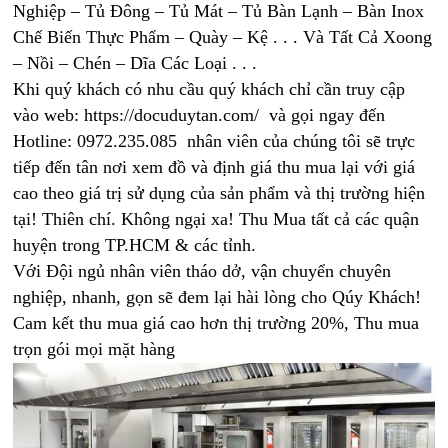
Nghiệp – Tủ Đông – Tủ Mát – Tủ Bàn Lạnh – Bàn Inox
Chế Biến Thực Phẩm – Quày – Kệ . . . Và Tất Cả Xoong
– Nồi – Chén – Dĩa Các Loại . . .
Khi quý khách có nhu cầu quý khách chỉ cần truy cập
vào web: https://docuduytan.com/ và gọi ngay đến
Hotline:
0972.235.085 nhân viên của chúng tôi sẽ trực
tiếp đến tân nơi xem đồ và định giá thu mua lại với giá
cao theo giá trị sử dụng của sản phẩm và thị trường hiện
tại! Thiên chí. Không ngại xa! Thu Mua tất cả các quận
huyện trong TP.HCM & các tỉnh.
Với Đội ngủ nhân viên tháo dở, vận chuyển chuyên
nghiệp, nhanh, gọn sẽ đem lại hài lòng cho Qúy Khách!
Cam kết thu mua giá cao hơn thị trường 20%, Thu mua
trọn gói mọi mặt hàng