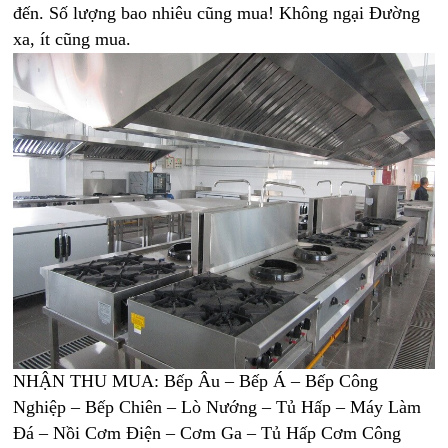
đến. Số lượng bao nhiêu cũng mua! Không ngại Đường
xa, ít cũng mua.
NHẬN THU MUA: Bếp Âu – Bếp Á – Bếp Công
Nghiệp – Bếp Chiên – Lò Nướng – Tủ Hấp – Máy Làm
Đá – Nồi Cơm Điện – Cơm Ga – Tủ Hấp Cơm Công