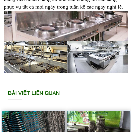
phục vụ tất cả mọi ngày trong tuần kể các ngày nghỉ lễ.
BÀI VIẾT LIÊN QUAN
MẸO BÁN ĐỒ CŨ ĐƯỢC GIÁ CAO MÀ KHÔNG
MẤT THỜI GIAN