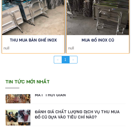
ĐÁNH GIÁ CHẤT LƯỢNG DỊCH VỤ THU MUA
ĐỒ CŨ DỰA VÀO TIÊU CHÍ NÀO?
TÌM HIỂU QUY TRÌNH THU MUA ĐỒ CŨ
THU MUA BÀN GHẾ INOX
MUA ĐỒ INOX CŨ
CHUYÊN NGHIỆP, NHANH CHÓNG VÀ TIỆN LỢI
null
null
«
1
»
THANH LÝ XE NƯỚC MÍA, MÁY ÉP NƯỚC MÍA
CŨ - LỰA CHỌN KHỞI NGHIỆP TIẾT KIỆM
TIN TỨC MỚI NHẤT
MẸO BÁN ĐỒ CŨ ĐƯỢC GIÁ CAO MÀ KHÔNG
MẤT THỜI GIAN
ĐÁNH GIÁ CHẤT LƯỢNG DỊCH VỤ THU MUA
ĐỒ CŨ DỰA VÀO TIÊU CHÍ NÀO?
TÌM HIỂU QUY TRÌNH THU MUA ĐỒ CŨ