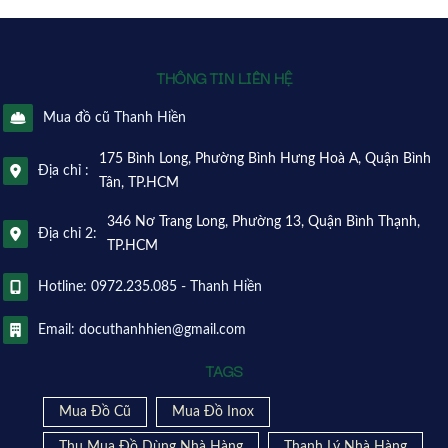
THÔNG TIN LIÊN HỆ
Mua đồ cũ Thanh Hiền
175 Bình Long, Phường Bình Hưng Hoà A, Quận Bình
Địa chỉ :
Tân, TP.HCM
346 Nơ Trang Long, Phường 13, Quận Bình Thạnh,
Địa chỉ 2:
TP.HCM
Hotline: 0972.235.085 - Thanh Hiền
Email: docuthanhhien@gmail.com
TAGS
Mua Đồ Cũ
Mua Đồ Inox
Thu Mua Đồ Dùng Nhà Hàng
Thanh Lý Nhà Hàng