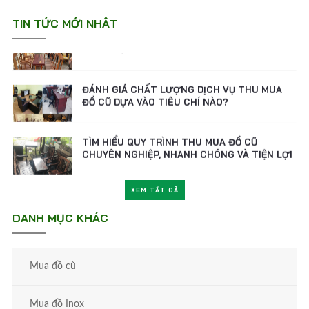
MẸO BÁN ĐỒ CŨ ĐƯỢC GIÁ CAO MÀ KHÔNG
MẤT THỜI GIAN
TIN TỨC MỚI NHẤT
ĐÁNH GIÁ CHẤT LƯỢNG DỊCH VỤ THU MUA
ĐỒ CŨ DỰA VÀO TIÊU CHÍ NÀO?
TÌM HIỂU QUY TRÌNH THU MUA ĐỒ CŨ
CHUYÊN NGHIỆP, NHANH CHÓNG VÀ TIỆN LỢI
THANH LÝ XE NƯỚC MÍA, MÁY ÉP NƯỚC MÍA
CŨ - LỰA CHỌN KHỞI NGHIỆP TIẾT KIỆM
XEM TẤT CẢ
MẸO BÁN ĐỒ CŨ ĐƯỢC GIÁ CAO MÀ KHÔNG
DANH MỤC KHÁC
MẤT THỜI GIAN
ĐÁNH GIÁ CHẤT LƯỢNG DỊCH VỤ THU MUA
Mua đồ cũ
ĐỒ CŨ DỰA VÀO TIÊU CHÍ NÀO?
Mua đồ Inox