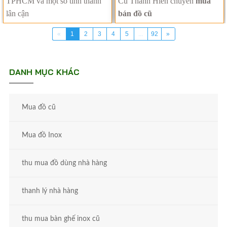
TPHCM và một số tỉnh thành
Cũ Thanh Hiền chuyên
mua
lân cận
bán đồ cũ
«
1
2
3
4
5
...
92
»
DANH MỤC KHÁC
Mua đồ cũ
Mua đồ Inox
thu mua đồ dùng nhà hàng
thanh lý nhà hàng
thu mua bàn ghế inox cũ