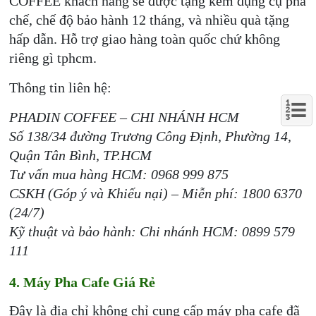
COFFEE khách hàng sẽ được tặng kèm dụng cụ pha
chế, chế độ bảo hành 12 tháng, và nhiều quà tặng
hấp dẫn. Hỗ trợ giao hàng toàn quốc chứ không
riêng gì tphcm.
Thông tin liên hệ:
PHADIN COFFEE – CHI NHÁNH HCM
Số 138/34 đường Trương Công Định, Phường 14,
Quận Tân Bình, TP.HCM
Tư vấn mua hàng HCM: 0968 999 875
CSKH (Góp ý và Khiếu nại) – Miễn phí: 1800 6370
(24/7)
Kỹ thuật và bảo hành: Chi nhánh HCM: 0899 579
111
4. Máy Pha Cafe Giá Rẻ
Đây là địa chỉ không chỉ cung cấp máy pha cafe đã