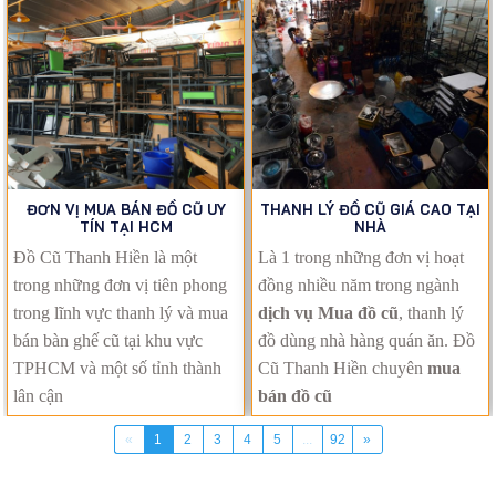
ĐƠN VỊ MUA BÁN ĐỒ CŨ UY
THANH LÝ ĐỒ CŨ GIÁ CAO TẠI
TÍN TẠI HCM
NHÀ
Đồ Cũ Thanh Hiền là một
Là 1 trong những đơn vị hoạt
trong những đơn vị tiên phong
đồng nhiều năm trong ngành
trong lĩnh vực thanh lý và mua
dịch vụ Mua đồ cũ
, thanh lý
bán bàn ghế cũ tại khu vực
đồ dùng nhà hàng quán ăn. Đồ
TPHCM và một số tỉnh thành
Cũ Thanh Hiền chuyên
mua
lân cận
bán đồ cũ
«
1
2
3
4
5
...
92
»