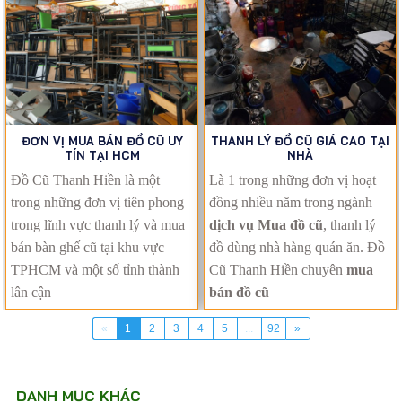
ĐƠN VỊ MUA BÁN ĐỒ CŨ UY
THANH LÝ ĐỒ CŨ GIÁ CAO TẠI
TÍN TẠI HCM
NHÀ
Đồ Cũ Thanh Hiền là một
Là 1 trong những đơn vị hoạt
trong những đơn vị tiên phong
đồng nhiều năm trong ngành
trong lĩnh vực thanh lý và mua
dịch vụ Mua đồ cũ
, thanh lý
bán bàn ghế cũ tại khu vực
đồ dùng nhà hàng quán ăn. Đồ
TPHCM và một số tỉnh thành
Cũ Thanh Hiền chuyên
mua
lân cận
bán đồ cũ
«
1
2
3
4
5
...
92
»
DANH MỤC KHÁC