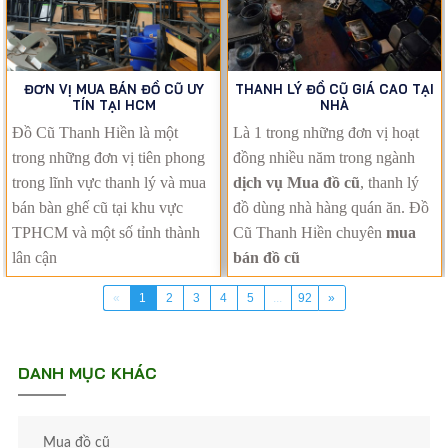
ĐƠN VỊ MUA BÁN ĐỒ CŨ UY
THANH LÝ ĐỒ CŨ GIÁ CAO TẠI
TÍN TẠI HCM
NHÀ
Đồ Cũ Thanh Hiền là một
Là 1 trong những đơn vị hoạt
trong những đơn vị tiên phong
đồng nhiều năm trong ngành
trong lĩnh vực thanh lý và mua
dịch vụ Mua đồ cũ
, thanh lý
bán bàn ghế cũ tại khu vực
đồ dùng nhà hàng quán ăn. Đồ
TPHCM và một số tỉnh thành
Cũ Thanh Hiền chuyên
mua
lân cận
bán đồ cũ
«
1
2
3
4
5
...
92
»
DANH MỤC KHÁC
Mua đồ cũ