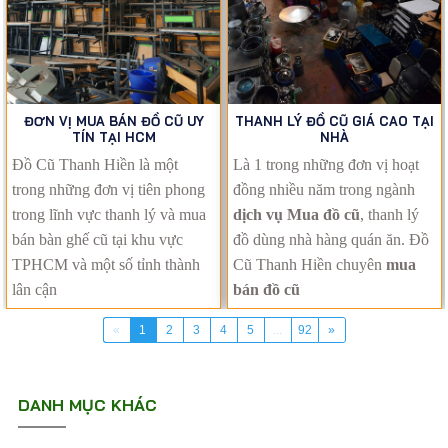
ĐƠN VỊ MUA BÁN ĐỒ CŨ UY
THANH LÝ ĐỒ CŨ GIÁ CAO TẠI
TÍN TẠI HCM
NHÀ
Đồ Cũ Thanh Hiền là một
Là 1 trong những đơn vị hoạt
trong những đơn vị tiên phong
đồng nhiều năm trong ngành
trong lĩnh vực thanh lý và mua
dịch vụ Mua đồ cũ
, thanh lý
bán bàn ghế cũ tại khu vực
đồ dùng nhà hàng quán ăn. Đồ
TPHCM và một số tỉnh thành
Cũ Thanh Hiền chuyên
mua
lân cận
bán đồ cũ
«
1
2
3
4
5
...
92
»
DANH MỤC KHÁC